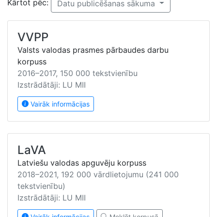
Kārtot pēc:
Datu publicēšanas sākuma
VVPP
Valsts valodas prasmes pārbaudes darbu
korpuss
2016–2017, 150 000 tekstvienību
Izstrādātāji: LU MII
Vairāk informācijas
LaVA
Latviešu valodas apguvēju korpuss
2018–2021, 192 000 vārdlietojumu (241 000
tekstvienību)
Izstrādātāji: LU MII
Vairāk informācijas
Meklēt korpusā