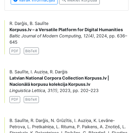
R. Darģis, B. Saulīte
Korpuss.lv – a Versatile Platform for Digital Humanities
Baltic Journal of Modern Computing, 12(4)
, 2024, pp. 636–
645
PDF
BibTeX
B. Saulīte, I. Auziņa, R. Darģis
Latvian National Corpora Collection Korpuss.lv |
Nacionālā korpusu kolekcija Korpuss.lv
Linguistica Lettica, 31(1)
, 2023, pp. 202–223
PDF
BibTeX
B. Saulīte, R. Darģis, N. Grūzītis, I. Auziņa, K. Levāne-
Petrova, L. Pretkalniņa, L. Rituma, P. Paikens, A. Znotiņš, L.
Strankale, K. Pokratniece, I. Poikāns, G. Bārzdiņš, I. Skadiņa,