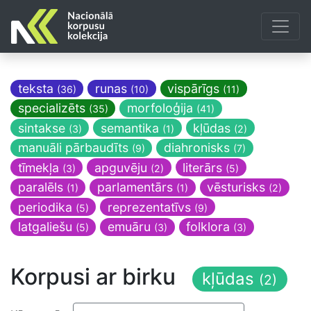
teksta
runas
vispārīgs
(36)
(10)
(11)
specializēts
morfoloģija
(35)
(41)
sintakse
semantika
kļūdas
(3)
(1)
(2)
manuāli pārbaudīts
diahronisks
(9)
(7)
tīmekļa
apguvēju
literārs
(3)
(2)
(5)
paralēls
parlamentārs
vēsturisks
(1)
(1)
(2)
periodika
reprezentatīvs
(5)
(9)
latgaliešu
emuāru
folklora
(5)
(3)
(3)
Korpusi ar birku
kļūdas
(2)