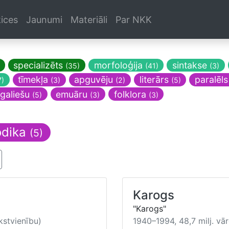
ices
Jaunumi
Materiāli
Par NKK
specializēts
morfoloģija
sintakse
(35)
(41)
(3)
tīmekļa
apguvēju
literārs
paralēl
7)
(3)
(2)
(5)
tgaliešu
emuāru
folklora
(5)
(3)
(3)
odika
(5)
Karogs
"Karogs"
kstvienību)
1940–1994, 48,7 milj. vār