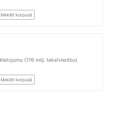
Meklēt korpusā
lietojumu (176 milj. tekstvienību)
Meklēt korpusā