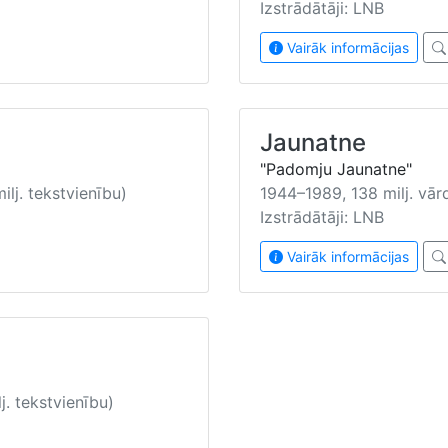
Izstrādātāji: LNB
Vairāk informācijas
Jaunatne
"Padomju Jaunatne"
ilj. tekstvienību)
1944–1989, 138 milj. vārd
Izstrādātāji: LNB
Vairāk informācijas
j. tekstvienību)