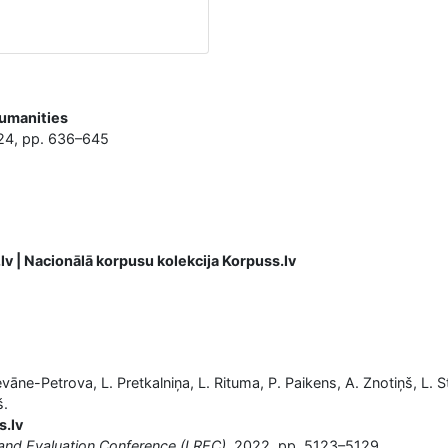
Humanities
24, pp. 636–645
lv | Nacionālā korpusu kolekcija Korpuss.lv
Levāne-Petrova, L. Pretkalniņa, L. Rituma, P. Paikens, A. Znotiņš, L. S
š.
s.lv
and Evaluation Conference (LREC)
, 2022, pp. 5123–5129