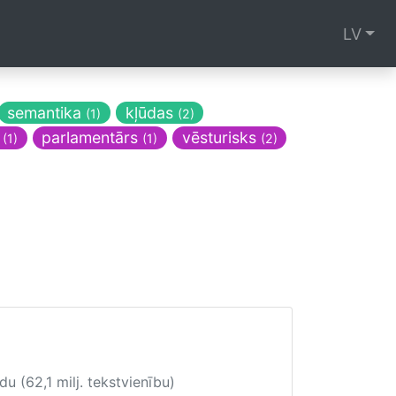
LV
semantika
kļūdas
(1)
(2)
s
parlamentārs
vēsturisks
(1)
(1)
(2)
du (62,1 milj. tekstvienību)