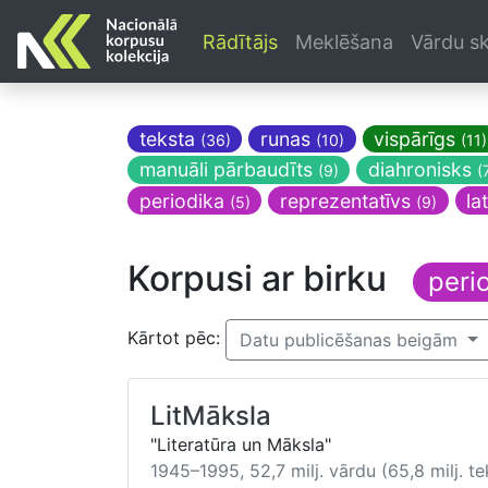
Rādītājs
Meklēšana
Vārdu sk
teksta
runas
vispārīgs
(36)
(10)
(11)
manuāli pārbaudīts
diahronisks
(9)
(
periodika
reprezentatīvs
la
(5)
(9)
Korpusi ar birku
peri
Kārtot pēc:
Datu publicēšanas beigām
LitMāksla
"Literatūra un Māksla"
1945–1995, 52,7 milj. vārdu (65,8 milj. te