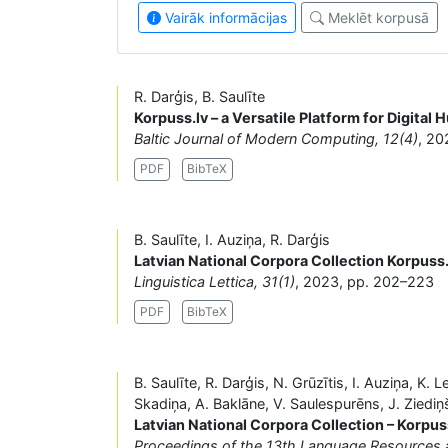
Vairāk informācijas
Meklēt korpusā
R. Darģis, B. Saulīte
Korpuss.lv – a Versatile Platform for Digital 
Baltic Journal of Modern Computing, 12(4)
, 20
PDF
BibTeX
B. Saulīte, I. Auziņa, R. Darģis
Latvian National Corpora Collection Korpuss.
Linguistica Lettica, 31(1)
, 2023, pp. 202–223
PDF
BibTeX
B. Saulīte, R. Darģis, N. Grūzītis, I. Auziņa, K. 
Skadiņa, A. Baklāne, V. Saulespurēns, J. Ziediņ
Latvian National Corpora Collection – Korpus
Proceedings of the 13th Language Resources 