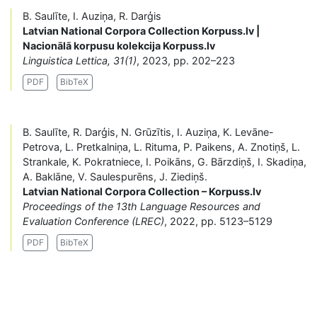
B. Saulīte, I. Auziņa, R. Darģis
Latvian National Corpora Collection Korpuss.lv |
Nacionālā korpusu kolekcija Korpuss.lv
Linguistica Lettica, 31(1)
, 2023, pp. 202–223
PDF
BibTeX
B. Saulīte, R. Darģis, N. Grūzītis, I. Auziņa, K. Levāne-
Petrova, L. Pretkalniņa, L. Rituma, P. Paikens, A. Znotiņš, L.
Strankale, K. Pokratniece, I. Poikāns, G. Bārzdiņš, I. Skadiņa,
A. Baklāne, V. Saulespurēns, J. Ziediņš.
Latvian National Corpora Collection – Korpuss.lv
Proceedings of the 13th Language Resources and
Evaluation Conference (LREC)
, 2022, pp. 5123–5129
PDF
BibTeX