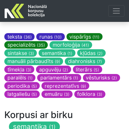
teksta
runas
vispārīgs
(36)
(10)
(11)
specializēts
morfoloģija
(35)
(41)
sintakse
semantika
kļūdas
(3)
(1)
(2)
manuāli pārbaudīts
diahronisks
(9)
(7)
tīmekļa
apguvēju
literārs
(3)
(2)
(5)
paralēls
parlamentārs
vēsturisks
(1)
(1)
(2)
periodika
reprezentatīvs
(5)
(9)
latgaliešu
emuāru
folklora
(5)
(3)
(3)
Korpusi ar birku
semantika
(1)