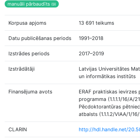
manuāli pārbaudīts
(9)
Korpusa apjoms
13 691 teikums
Datu publicēšanas periods
1991–2018
Izstrādes periods
2017–2019
Izstrādātāji
Latvijas Universitātes Ma
un informātikas institūts
Finansējuma avots
ERAF praktiskas ievirzes 
programma (1.1.1.1/16/A/2
Pēcdoktorantūras pētniec
atbalsts (1.1.1.2/VIAA/1/16
CLARIN
http://hdl.handle.net/20.