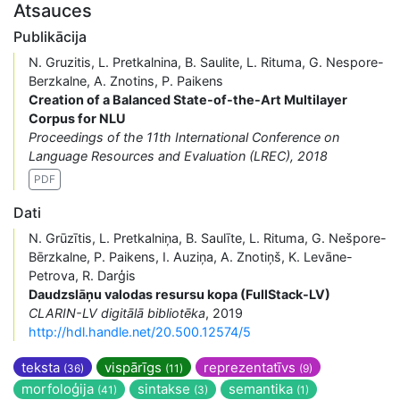
Atsauces
Publikācija
N. Gruzitis, L. Pretkalnina, B. Saulite, L. Rituma, G. Nespore-
Berzkalne, A. Znotins, P. Paikens
Creation of a Balanced State-of-the-Art Multilayer
Corpus for NLU
Proceedings of the 11th International Conference on
Language Resources and Evaluation (LREC), 2018
PDF
Dati
N. Grūzītis, L. Pretkalniņa, B. Saulīte, L. Rituma, G. Nešpore-
Bērzkalne, P. Paikens, I. Auziņa, A. Znotiņš, K. Levāne-
Petrova, R. Darģis
Daudzslāņu valodas resursu kopa (FullStack-LV)
CLARIN-LV digitālā bibliotēka
, 2019
http://hdl.handle.net/20.500.12574/5
teksta
vispārīgs
reprezentatīvs
(36)
(11)
(9)
morfoloģija
sintakse
semantika
(41)
(3)
(1)