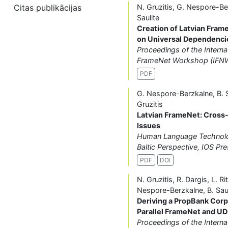
Citas publikācijas
N. Gruzitis, G. Nespore-Be
Saulite
Creation of Latvian Fram
on Universal Dependenci
Proceedings of the Interna
FrameNet Workshop (IFNW
PDF
G. Nespore-Berzkalne, B. S
Gruzitis
Latvian FrameNet: Cross-
Issues
Human Language Technolo
Baltic Perspective, IOS Pr
PDF
DOI
N. Gruzitis, R. Dargis, L. R
Nespore-Berzkalne, B. Saul
Deriving a PropBank Cor
Parallel FrameNet and U
Proceedings of the Interna