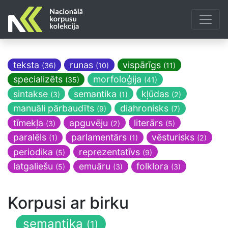
teksta
runas
vispārīgs
(36)
(10)
(11)
specializēts
morfoloģija
(35)
(41)
sintakse
semantika
kļūdas
(3)
(1)
(2)
manuāli pārbaudīts
diahronisks
(9)
(7)
tīmekļa
apguvēju
literārs
(3)
(2)
(5)
paralēls
parlamentārs
vēsturisks
(1)
(1)
(2)
periodika
reprezentatīvs
(5)
(9)
latgaliešu
emuāru
folklora
(5)
(3)
(3)
Korpusi ar birku
semantika
(1)