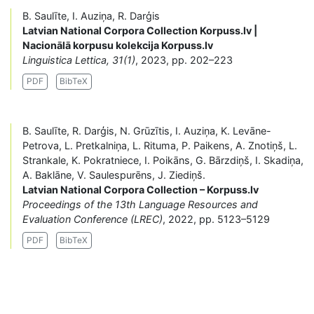
B. Saulīte, I. Auziņa, R. Darģis
Latvian National Corpora Collection Korpuss.lv |
Nacionālā korpusu kolekcija Korpuss.lv
Linguistica Lettica, 31(1)
, 2023, pp. 202–223
PDF
BibTeX
B. Saulīte, R. Darģis, N. Grūzītis, I. Auziņa, K. Levāne-
Petrova, L. Pretkalniņa, L. Rituma, P. Paikens, A. Znotiņš, L.
Strankale, K. Pokratniece, I. Poikāns, G. Bārzdiņš, I. Skadiņa,
A. Baklāne, V. Saulespurēns, J. Ziediņš.
Latvian National Corpora Collection – Korpuss.lv
Proceedings of the 13th Language Resources and
Evaluation Conference (LREC)
, 2022, pp. 5123–5129
PDF
BibTeX