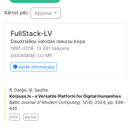
Kārtot pēc:
Apjoma
FullStack-LV
Daudzslāņu valodas resursu kopa
1991–2018, 13 691 teikums
Izstrādātāji: LU MII
Vairāk informācijas
R. Darģis, B. Saulīte
Korpuss.lv – a Versatile Platform for Digital Humanities
Baltic Journal of Modern Computing, 12(4)
, 2024, pp. 636–
645
PDF
BibTeX