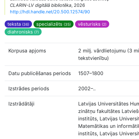
CLARIN-LV digitālā bibliotēka
, 2026
http://hdl.handle.net/20.500.12574/90
teksta
specializēts
vēsturisks
(36)
(35)
(2)
diahronisks
(7)
Korpusa apjoms
2 milj. vārdlietojumu (3 mil
tekstvienību)
Datu publicēšanas periods
1507–1800
Izstrādes periods
2002–..
Izstrādātāji
Latvijas Universitātes Hu
zinātņu fakultātes Latvie
institūts, Latvijas Universi
Matemātikas un informāti
institūts, Latvijas Universi