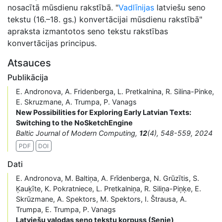
nosacītā mūsdienu rakstībā. "
Vadlīnijas
latviešu seno
tekstu (16.–18. gs.) konvertācijai mūsdienu rakstībā"
apraksta izmantotos seno tekstu rakstības
konvertācijas principus.
Atsauces
Publikācija
E. Andronova, A. Fridenberga, L. Pretkalnina, R. Silina-Pinke,
E. Skruzmane, A. Trumpa, P. Vanags
New Possibilities for Exploring Early Latvian Texts:
Switching to the NoSketchEngine
Baltic Journal of Modern Computing,
12
(4), 548-559, 2024
PDF
DOI
Dati
E. Andronova, M. Baltiņa, A. Frīdenberga, N. Grūzītis, S.
Ķauķīte, K. Pokratniece, L. Pretkalniņa, R. Siliņa-Piņķe, E.
Skrūzmane, A. Spektors, M. Spektors, I. Štrausa, A.
Trumpa, E. Trumpa, P. Vanags
Latviešu valodas seno tekstu korpuss (Senie)