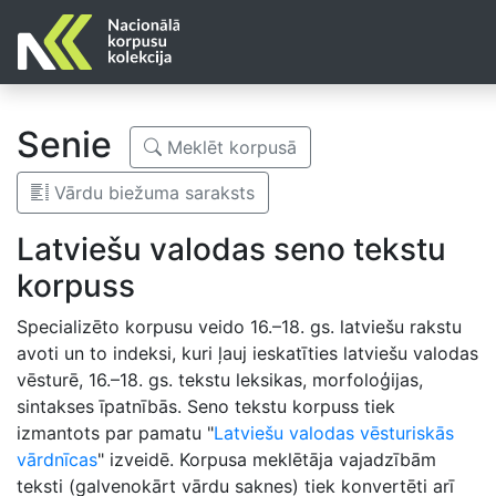
Senie
Meklēt korpusā
Vārdu biežuma saraksts
Latviešu valodas seno tekstu
korpuss
Specializēto korpusu veido 16.–18. gs. latviešu rakstu
avoti un to indeksi, kuri ļauj ieskatīties latviešu valodas
vēsturē, 16.–18. gs. tekstu leksikas, morfoloģijas,
sintakses īpatnībās. Seno tekstu korpuss tiek
izmantots par pamatu "
Latviešu valodas vēsturiskās
vārdnīcas
" izveidē. Korpusa meklētāja vajadzībām
teksti (galvenokārt vārdu saknes) tiek konvertēti arī