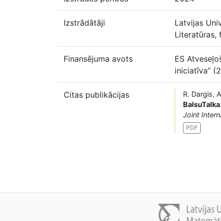
Izstrādātāji
Latvijas Uni
Literatūras,
Finansējuma avots
ES Atveseļo
iniciatīva” 
Citas publikācijas
R. Dargis, A
BalsuTalka
Joint Inte
PDF