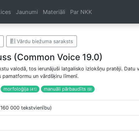
ices
Jaunumi
Materiāli
Par NKK
Vārdu biežuma saraksts
puss (Common Voice 19.0)
akstu valodā, tos ierunājuši latgalisko izlokšņu pratēji. Da
s pamatformu un vārdšķiru līmenī.
morfoloģija
manuāli pārbaudīts
(41)
(9)
(160 000 tekstvienību)