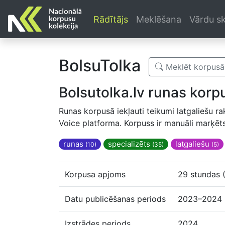
Rādītājs
Meklēšana
Vārdu sk
BolsuTolka
Meklēt korpusā
Bolsutolka.lv runas kor
Runas korpusā iekļauti teikumi latgaliešu r
Voice platforma. Korpuss ir manuāli marķēt
runas
specializēts
latgaliešu
(10)
(35)
(5)
Korpusa apjoms
29 stundas 
Datu publicēšanas periods
2023–2024
Izstrādes periods
2024