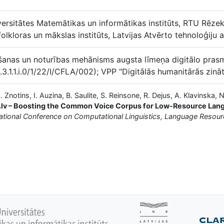
versitātes Matemātikas un informātikas institūts, RTU Rēzek
 folkloras un mākslas institūts, Latvijas Atvērto tehnoloģiju 
šanas un noturības mehānisms augsta līmeņa digitālo prasm
(2.3.1.1.i.0/1/22/I/CFLA/002); VPP "Digitālās humanitārās 
. Znotins, I. Auzina, B. Saulite, S. Reinsone, R. Dejus, A. Klavinska, N
.lv – Boosting the Common Voice Corpus for Low-Resource Lan
rnational Conference on Computational Linguistics, Language Reso