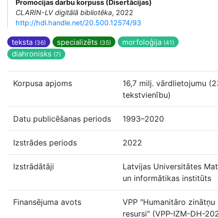
Promocijas darbu korpuss (Disertācijas)
CLARIN-LV digitālā bibliotēka
, 2022
http://hdl.handle.net/20.500.12574/93
teksta
specializēts
morfoloģija
(36)
(35)
(41)
diahronisks
(7)
Korpusa apjoms
16,7 milj. vārdlietojumu (23
tekstvienību)
Datu publicēšanas periods
1993–2020
Izstrādes periods
2022
Izstrādātāji
Latvijas Universitātes Ma
un informātikas institūts
Finansējuma avots
VPP "Humanitāro zinātņu d
resursi" (VPP-IZM-DH-20