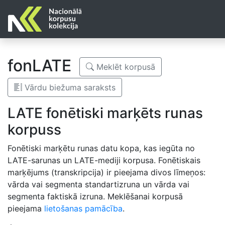
fonLATE
Meklēt korpusā
Vārdu biežuma saraksts
LATE fonētiski marķēts runas
korpuss
Fonētiski marķētu runas datu kopa, kas iegūta no
LATE-sarunas un LATE-mediji korpusa. Fonētiskais
marķējums (transkripcija) ir pieejama divos līmeņos:
vārda vai segmenta standartizruna un vārda vai
segmenta faktiskā izruna. Meklēšanai korpusā
pieejama
lietošanas pamācība
.