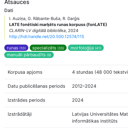
Atsauces
Dati
I. Auziņa, G. Rābante-Buša, R. Darģis
LATE fonētiski marķēts runas korpuss (fonLATE)
CLARIN-LV digitālā bibliotēka
, 2024
http://hdl.handle.net/20.500.12574/115
runas
specializēts
morfoloģija
(10)
(35)
(41)
manuāli pārbaudīts
(9)
Korpusa apjoms
4 stundas (48 000 tekstv
Datu publicēšanas periods
2012–2024
Izstrādes periods
2024
Izstrādātāji
Latvijas Universitātes Ma
informātikas institūts