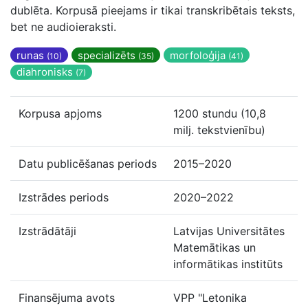
dublēta. Korpusā pieejams ir tikai transkribētais teksts,
bet ne audioieraksti.
runas
specializēts
morfoloģija
(10)
(35)
(41)
diahronisks
(7)
Korpusa apjoms
1200 stundu (10,8
milj. tekstvienību)
Datu publicēšanas periods
2015–2020
Izstrādes periods
2020–2022
Izstrādātāji
Latvijas Universitātes
Matemātikas un
informātikas institūts
Finansējuma avots
VPP "Letonika