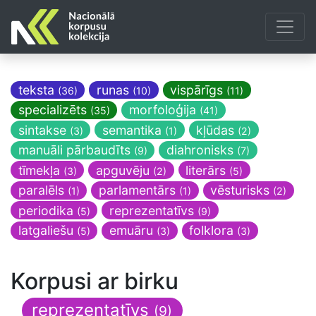
teksta
runas
vispārīgs
(36)
(10)
(11)
specializēts
morfoloģija
(35)
(41)
sintakse
semantika
kļūdas
(3)
(1)
(2)
manuāli pārbaudīts
diahronisks
(9)
(7)
tīmekļa
apguvēju
literārs
(3)
(2)
(5)
paralēls
parlamentārs
vēsturisks
(1)
(1)
(2)
periodika
reprezentatīvs
(5)
(9)
latgaliešu
emuāru
folklora
(5)
(3)
(3)
Korpusi ar birku
reprezentatīvs
(9)