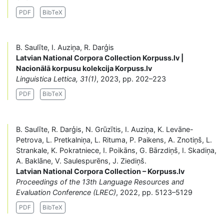
PDF
BibTeX
B. Saulīte, I. Auziņa, R. Darģis
Latvian National Corpora Collection Korpuss.lv |
Nacionālā korpusu kolekcija Korpuss.lv
Linguistica Lettica, 31(1)
, 2023, pp. 202–223
PDF
BibTeX
B. Saulīte, R. Darģis, N. Grūzītis, I. Auziņa, K. Levāne-
Petrova, L. Pretkalniņa, L. Rituma, P. Paikens, A. Znotiņš, L.
Strankale, K. Pokratniece, I. Poikāns, G. Bārzdiņš, I. Skadiņa,
A. Baklāne, V. Saulespurēns, J. Ziediņš.
Latvian National Corpora Collection – Korpuss.lv
Proceedings of the 13th Language Resources and
Evaluation Conference (LREC)
, 2022, pp. 5123–5129
PDF
BibTeX