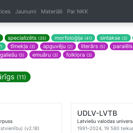
ices
Jaunumi
Materiāli
Par NKK
specializēts
morfoloģija
sintakse
(35)
(41)
(3)
tīmekļa
apguvēju
literārs
paralēl
7)
(3)
(2)
(5)
tgaliešu
emuāru
folklora
(5)
(3)
(3)
ārīgs
(11)
UDLV-LVTB
orpuss
Latviešu valodas univers
tvienību) (v2.18)
1991–2024, 19 580 teiku