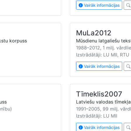
Vairāk informācijas
MuLa2012
ekstu korpuss
Mūsdienu latgaliešu tek
1988–2012, 1 milj. vārdlie
Izstrādātāji: LU MII, RT
Vairāk informācijas
Tīmeklis2007
uss
Latviešu valodas tīmekļ
enību)
1991–2005, 99 milj. vārdl
Izstrādātāji: LU MII
Vairāk informācijas