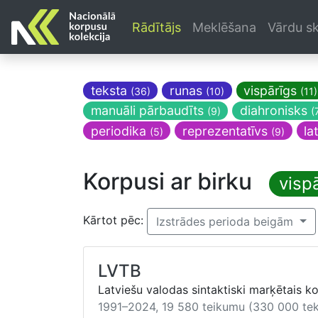
Rādītājs
Meklēšana
Vārdu sk
teksta
runas
vispārīgs
(36)
(10)
(11)
manuāli pārbaudīts
diahronisks
(9)
(
periodika
reprezentatīvs
la
(5)
(9)
Korpusi ar birku
visp
Kārtot pēc:
Izstrādes perioda beigām
LVTB
Latviešu valodas sintaktiski marķētais k
1991–2024, 19 580 teikumu (330 000 teks