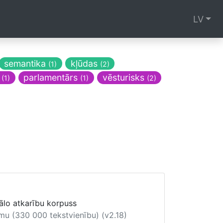
LV
semantika
kļūdas
(1)
(2)
s
parlamentārs
vēsturisks
(1)
(1)
(2)
ālo atkarību korpuss
mu (330 000 tekstvienību) (v2.18)