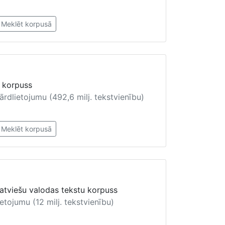
Meklēt korpusā
a korpuss
ārdlietojumu (492,6 milj. tekstvienību)
Meklēt korpusā
atviešu valodas tekstu korpuss
ietojumu (12 milj. tekstvienību)