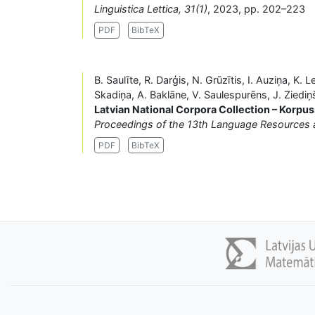
Linguistica Lettica, 31(1)
, 2023, pp. 202–223
PDF
BibTeX
B. Saulīte, R. Darģis, N. Grūzītis, I. Auziņa, K. 
Skadiņa, A. Baklāne, V. Saulespurēns, J. Ziediņ
Latvian National Corpora Collection – Korpus
Proceedings of the 13th Language Resources 
PDF
BibTeX