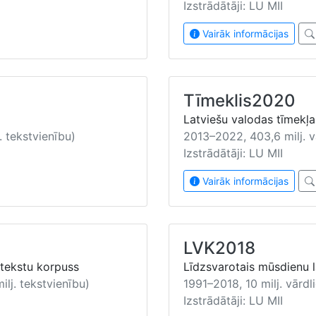
Izstrādātāji: LU MII
Vairāk informācijas
Tīmeklis2020
2
Latviešu valodas tīmekļ
. tekstvienību)
2013–2022, 403,6 milj. v
Izstrādātāji: LU MII
Vairāk informācijas
LVK2018
 tekstu korpuss
Līdzsvarotais mūsdienu l
ilj. tekstvienību)
1991–2018, 10 milj. vārdl
Izstrādātāji: LU MII