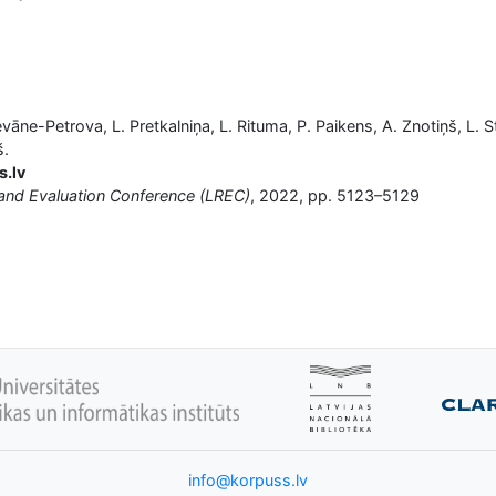
Levāne-Petrova, L. Pretkalniņa, L. Rituma, P. Paikens, A. Znotiņš, L. S
š.
s.lv
and Evaluation Conference (LREC)
, 2022, pp. 5123–5129
info@korpuss.lv