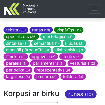
teksta
runas
vispārīgs
(36)
(10)
(11)
specializēts
morfoloģija
(35)
(41)
sintakse
semantika
kļūdas
(3)
(1)
(2)
manuāli pārbaudīts
diahronisks
(9)
(7)
tīmekļa
apguvēju
literārs
(3)
(2)
(5)
paralēls
parlamentārs
vēsturisks
(1)
(1)
(2)
periodika
reprezentatīvs
(5)
(9)
latgaliešu
emuāru
folklora
(5)
(3)
(3)
Korpusi ar birku
runas
(10)