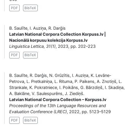
PDF
BibTeX
B. Saulīte, I. Auziņa, R. Darģis
Latvian National Corpora Collection Korpuss.lv |
Nacionālā korpusu kolekcija Korpuss.lv
Linguistica Lettica, 31(1)
, 2023, pp. 202–223
PDF
BibTeX
B. Saulīte, R. Darģis, N. Grūzītis, I. Auziņa, K. Levāne-
Petrova, L. Pretkalniņa, L. Rituma, P. Paikens, A. Znotiņš, L.
Strankale, K. Pokratniece, I. Poikāns, G. Bārzdiņš, I. Skadiņa,
A. Baklāne, V. Saulespurēns, J. Ziediņš.
Latvian National Corpora Collection – Korpuss.lv
Proceedings of the 13th Language Resources and
Evaluation Conference (LREC)
, 2022, pp. 5123–5129
PDF
BibTeX