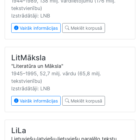
1944–1989, 138 milj. vārdlietojumu (176 milj.
tekstvienību)
Izstrādātāji: LNB
Vairāk informācijas
Meklēt korpusā
LitMāksla
"Literatūra un Māksla"
1945–1995, 52,7 milj. vārdu (65,8 milj.
tekstvienību)
Izstrādātāji: LNB
Vairāk informācijas
Meklēt korpusā
LiLa
Lietuviešu-latviešu-lietuviešu paralēlo tekstu