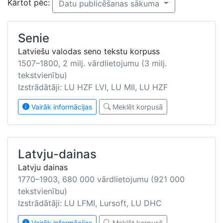
Kārtot pēc:
Datu publicēšanas sākuma
Senie
Latviešu valodas seno tekstu korpuss
1507–1800, 2 milj. vārdlietojumu (3 milj.
tekstvienību)
Izstrādātāji: LU HZF LVI, LU MII, LU HZF
Vairāk informācijas
Meklēt korpusā
Latvju-dainas
Latvju dainas
1770–1903, 680 000 vārdlietojumu (921 000
tekstvienību)
Izstrādātāji: LU LFMI, Lursoft, LU DHC
Vairāk informācijas
Meklēt korpusā