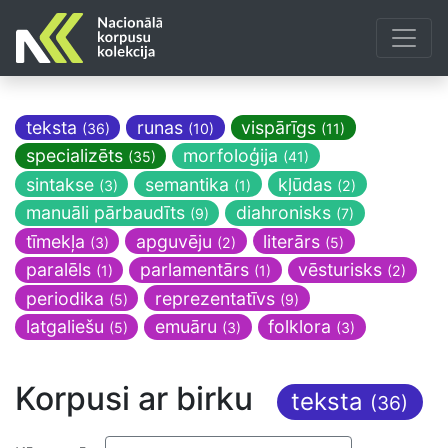
teksta
runas
vispārīgs
(36)
(10)
(11)
specializēts
morfoloģija
(35)
(41)
sintakse
semantika
kļūdas
(3)
(1)
(2)
manuāli pārbaudīts
diahronisks
(9)
(7)
tīmekļa
apguvēju
literārs
(3)
(2)
(5)
paralēls
parlamentārs
vēsturisks
(1)
(1)
(2)
periodika
reprezentatīvs
(5)
(9)
latgaliešu
emuāru
folklora
(5)
(3)
(3)
Korpusi ar birku
teksta
(36)