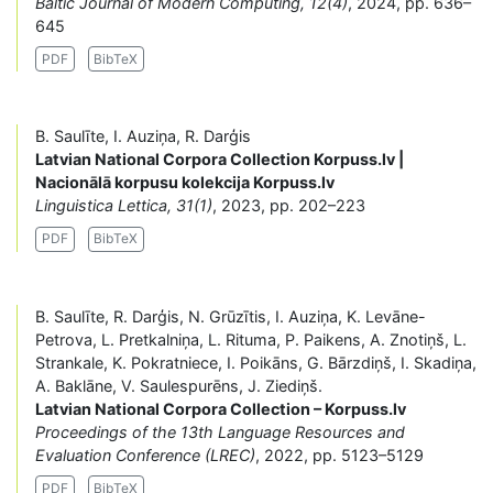
Baltic Journal of Modern Computing, 12(4)
, 2024, pp. 636–
645
PDF
BibTeX
B. Saulīte, I. Auziņa, R. Darģis
Latvian National Corpora Collection Korpuss.lv |
Nacionālā korpusu kolekcija Korpuss.lv
Linguistica Lettica, 31(1)
, 2023, pp. 202–223
PDF
BibTeX
B. Saulīte, R. Darģis, N. Grūzītis, I. Auziņa, K. Levāne-
Petrova, L. Pretkalniņa, L. Rituma, P. Paikens, A. Znotiņš, L.
Strankale, K. Pokratniece, I. Poikāns, G. Bārzdiņš, I. Skadiņa,
A. Baklāne, V. Saulespurēns, J. Ziediņš.
Latvian National Corpora Collection – Korpuss.lv
Proceedings of the 13th Language Resources and
Evaluation Conference (LREC)
, 2022, pp. 5123–5129
PDF
BibTeX