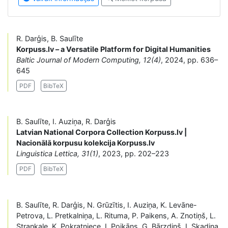
R. Darģis, B. Saulīte
Korpuss.lv – a Versatile Platform for Digital Humanities
Baltic Journal of Modern Computing, 12(4)
, 2024, pp. 636–
645
PDF
BibTeX
B. Saulīte, I. Auziņa, R. Darģis
Latvian National Corpora Collection Korpuss.lv |
Nacionālā korpusu kolekcija Korpuss.lv
Linguistica Lettica, 31(1)
, 2023, pp. 202–223
PDF
BibTeX
B. Saulīte, R. Darģis, N. Grūzītis, I. Auziņa, K. Levāne-
Petrova, L. Pretkalniņa, L. Rituma, P. Paikens, A. Znotiņš, L.
Strankale, K. Pokratniece, I. Poikāns, G. Bārzdiņš, I. Skadiņa,