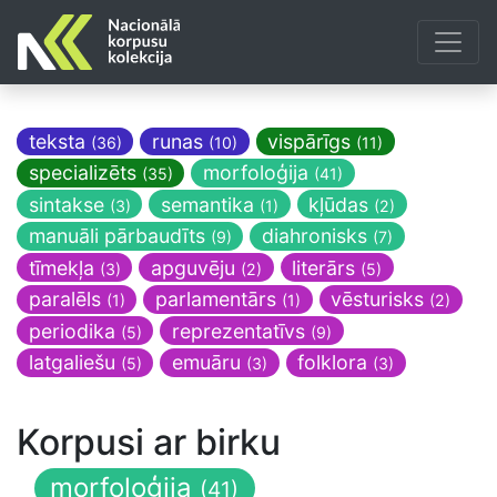
teksta
runas
vispārīgs
(36)
(10)
(11)
specializēts
morfoloģija
(35)
(41)
sintakse
semantika
kļūdas
(3)
(1)
(2)
manuāli pārbaudīts
diahronisks
(9)
(7)
tīmekļa
apguvēju
literārs
(3)
(2)
(5)
paralēls
parlamentārs
vēsturisks
(1)
(1)
(2)
periodika
reprezentatīvs
(5)
(9)
latgaliešu
emuāru
folklora
(5)
(3)
(3)
Korpusi ar birku
morfoloģija
(41)