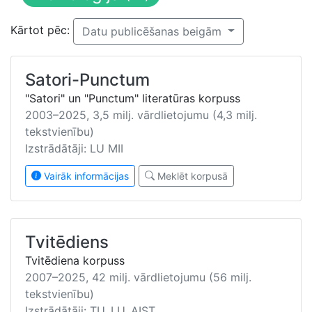
Kārtot pēc:
Datu publicēšanas beigām
Satori-Punctum
"Satori" un "Punctum" literatūras korpuss
2003–2025, 3,5 milj. vārdlietojumu (4,3 milj.
tekstvienību)
Izstrādātāji: LU MII
Vairāk informācijas
Meklēt korpusā
Tvitēdiens
Tvitēdiena korpuss
2007–2025, 42 milj. vārdlietojumu (56 milj.
tekstvienību)
Izstrādātāji: TU, LU, AIST