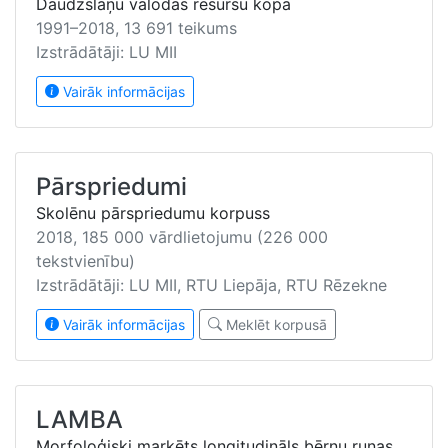
Daudzslāņu valodas resursu kopa
1991–2018, 13 691 teikums
Izstrādātāji: LU MII
Vairāk informācijas
Pārspriedumi
Skolēnu pārspriedumu korpuss
2018, 185 000 vārdlietojumu (226 000
tekstvienību)
Izstrādātāji: LU MII, RTU Liepāja, RTU Rēzekne
Vairāk informācijas
Meklēt korpusā
LAMBA
Morfoloģiski marķēts longitudināls bērnu runas